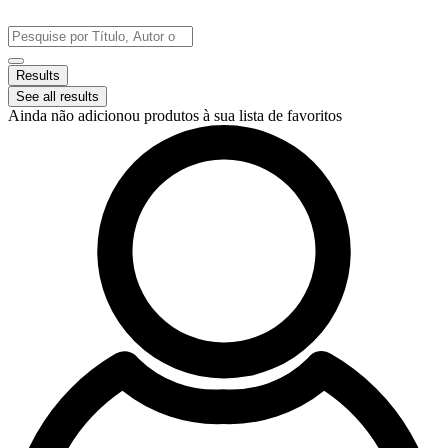
Pular
para
Search
o
...
conteúdo
Results
See all results
Ainda não adicionou produtos à sua lista de favoritos