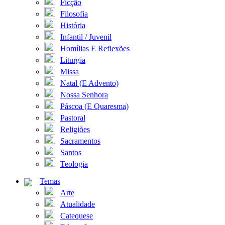
Ficção
Filosofia
História
Infantil / Juvenil
Homílias E Reflexões
Liturgia
Missa
Natal (E Advento)
Nossa Senhora
Páscoa (E Quaresma)
Pastoral
Religiões
Sacramentos
Santos
Teologia
Temas
Arte
Atualidade
Catequese