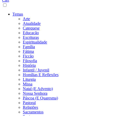
Cart
Temas
Arte
Atualidade
Catequese
Educação
Escrituras
Espiritualidade
Família
Fátima
Ficção
Filosofia
História
Infantil / Juvenil
Homílias E Reflexões
Liturgia
Missa
Natal (E Advento)
Nossa Senhora
Páscoa (E Quaresma)
Pastoral
Religiões
Sacramentos