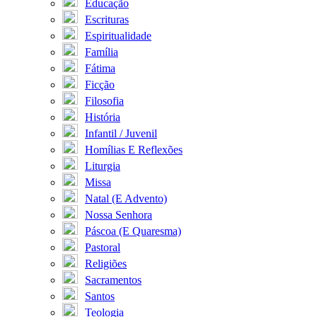
Educação
Escrituras
Espiritualidade
Família
Fátima
Ficção
Filosofia
História
Infantil / Juvenil
Homílias E Reflexões
Liturgia
Missa
Natal (E Advento)
Nossa Senhora
Páscoa (E Quaresma)
Pastoral
Religiões
Sacramentos
Santos
Teologia