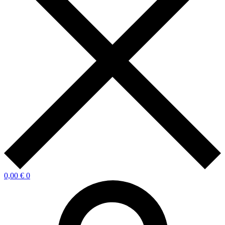
0,00
€
0
EBOOK