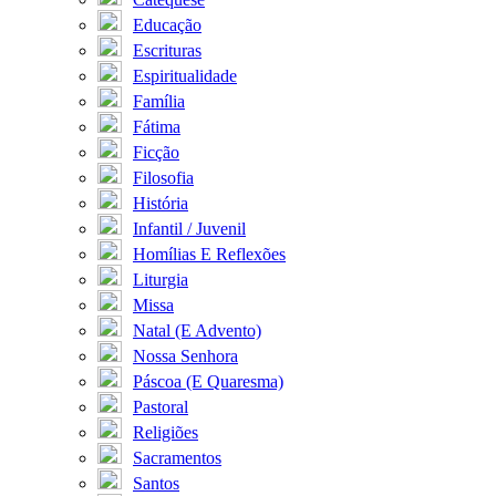
Educação
Escrituras
Espiritualidade
Família
Fátima
Ficção
Filosofia
História
Infantil / Juvenil
Homílias E Reflexões
Liturgia
Missa
Natal (E Advento)
Nossa Senhora
Páscoa (E Quaresma)
Pastoral
Religiões
Sacramentos
Santos