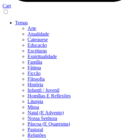
Cart
Temas
Arte
Atualidade
Catequese
Educação
Escrituras
Espiritualidade
Família
Fátima
Ficção
Filosofia
História
Infantil / Juvenil
Homílias E Reflexões
Liturgia
Missa
Natal (E Advento)
Nossa Senhora
Páscoa (E Quaresma)
Pastoral
Religiões