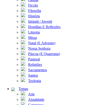
Ficção
Filosofia
História
Infantil / Juvenil
Homílias E Reflexões
Liturgia
Missa
Natal (E Advento)
Nossa Senhora
Páscoa (E Quaresma)
Pastoral
Religiões
Sacramentos
Santos
Teologia
Temas
Arte
Atualidade
Catequese